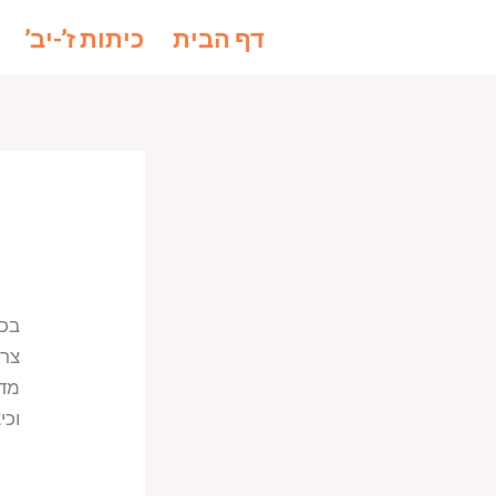
ילוג
לתוכן
דף הבית
כיתות ז’-יב’
תוכן
בכל
צרי
מדי
וכי