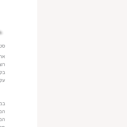
סטנ
אחת
רוצ
בקצ
עקב
המב