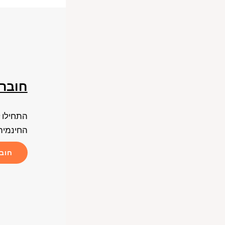
חוברת
התחילו 
החינמית 
חובר