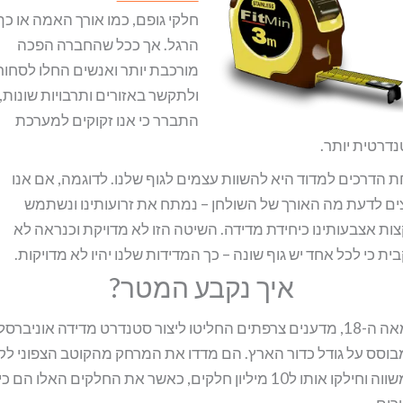
חלקי גופם, כמו אורך האמה או כף
הרגל. אך ככל שהחברה הפכה
מורכבת יותר ואנשים החלו לסחור
ולתקשר באזורים ותרבויות שונות,
התברר כי אנו זקוקים למערכת
דרטית יותר.
 הדרכים למדוד היא להשוות עצמים לגוף שלנו. לדוגמה, אם אנו
ים לדעת מה האורך של השולחן – נמתח את זרועותינו ונשתמש
ות אצבעותינו כיחידת מדידה. השיטה הזו לא מדויקת וכנראה לא
ית כי לכל אחד יש גוף שונה – כך המדידות שלנו יהיו לא מדויקות.
איך נקבע המטר?
במאה ה-18, מדענים צרפתים החליטו ליצור סטנדרט מדידה אוניברסל
וסס על גודל כדור הארץ. הם מדדו את המרחק מהקוטב הצפוני לקו
המשווה וחילקו אותו ל10 מיליון חלקים, כאשר את החלקים האלו הם כי