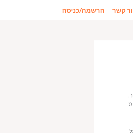
ר קשר
הרשמה/כניסה
ו.
ת?
ל