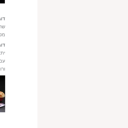
דוג
מט
דוג
יתא
ורוחב 