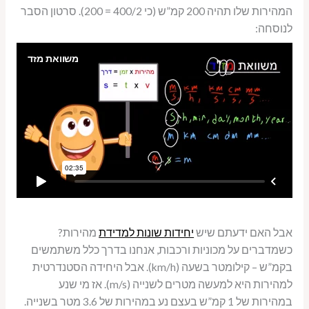
המהירות שלו תהיה 200 קמ”ש (כי 400/2 = 200). סרטון הסבר
לנוסחה:
אבל האם ידעתם שיש
יחידות שונות למדידת
מהירות?
כשמדברים על מכוניות ורכבות, אנחנו בדרך כלל משתמשים
בקמ”ש – קילומטר בשעה (km/h). אבל היחידה הסטנדרטית
למהירות היא למעשה מטרים לשנייה (m/s). אז מי שנע
במהירות של 1 קמ”ש בעצם נע במהירות של 3.6 מטר בשנייה.