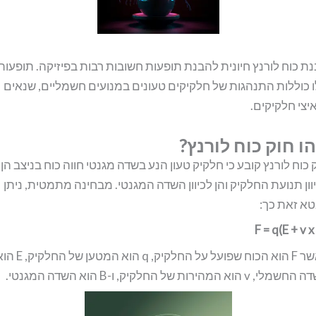
ת כוח לורנץ חיונית להבנת תופעות חשובות רבות בפיזיקה. תופעות
 כוללות התנהגות של חלקיקים טעונים במנועים חשמליים, שנאים
יצי חלקיקים.
ו חוק כוח לורנץ?
 כוח לורנץ קובע כי חלקיק טעון הנע בשדה מגנטי חווה כוח בניצב הן
וון תנועת החלקיק והן לכיוון השדה המגנטי. מבחינה מתמטית, ניתן
א זאת כך:
F = q(E + v x
כאשר F הוא הכוח שפועל על החלקיק, q הוא המטען של 
י, v הוא המהירות של החלקיק, ו-B הוא השדה המגנטי.