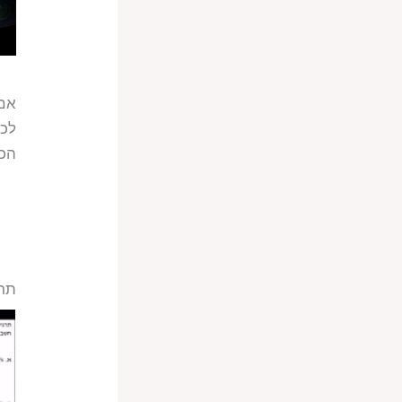
אם 
לכי
הכו
תרג