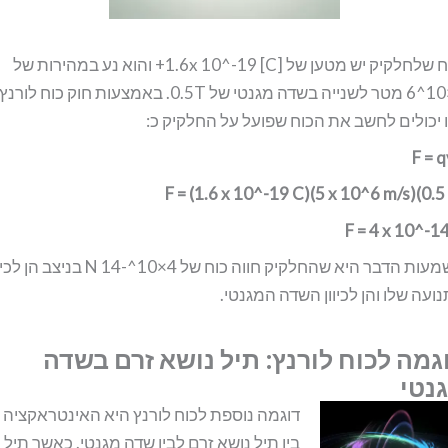
נניח שלחלקיק יש מטען של [1.6x 10^-19 [C+ והוא נע במהירות של
5×10^6 מטר לשנייה בשדה מגנטי של 0.5T. באמצעות חוק כוח לורנץ
 יכולים לחשב את הכוח שפועל על החלקיק כ:
F = 
F = (1.6 x 10^-19 C)(5 x 10^6 m/s)(0.5
F = 4 x 10^-1
משמעות הדבר היא שהחלקיק חווה כוח של 4×10^-14 N בניצב ה
ועה שלו והן לכיוון השדה המגנטי.
גמה לכוח לורנץ: תיל נושא זרם בשדה
נטי
דוגמה נוספת לכוח לורנץ היא האינטראקציה
בין תיל נושא זרם לבין שדה מגנטי. כאשר תיל