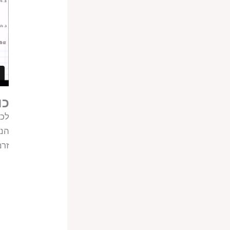
כו
לכו
הנפ
זרם