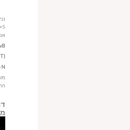
אנו
qvB
 T)
4 N
התנ
דו
מג