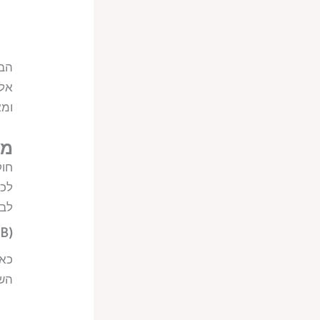
הבנ
אלו
ומא
מה
חוק
לכי
לבט
 B)
השדה החשמל