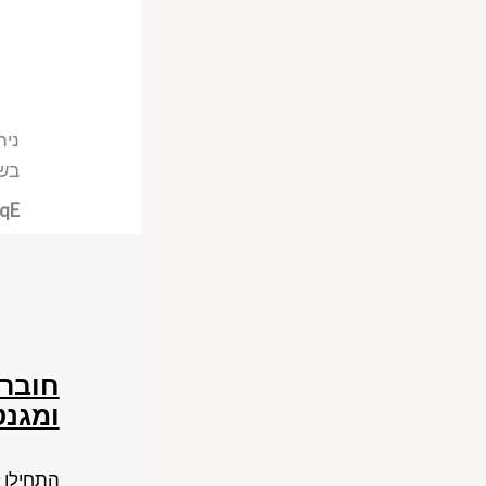
נית
בשד
 qE
חוברת
ומגנט
התחילו 