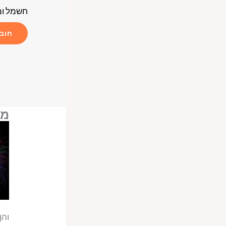
חשמל ומ
חוב
מר
והן