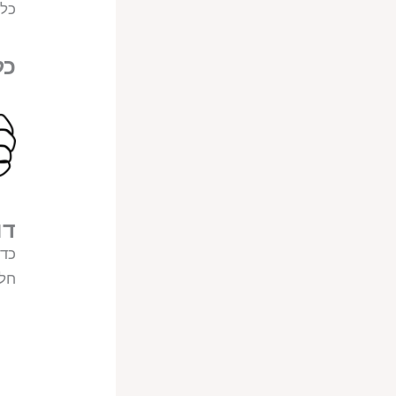
כלל
כל
דו
כדי
חלק