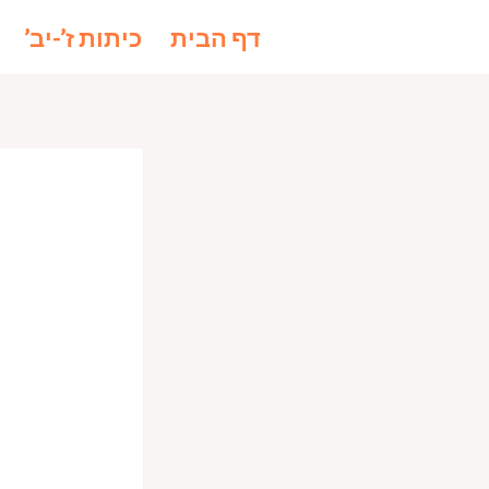
ילוג
לתוכן
דף הבית
כיתות ז’-יב’
תוכן