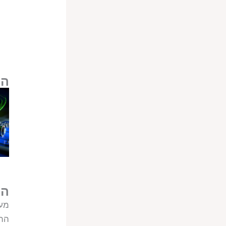
הש
הב
מעג
התנ