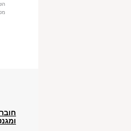
השד
מטע
חוברת
ומגנט