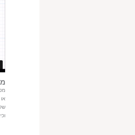
מו
מטע
או 
של 
וכי