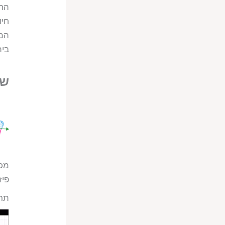
החש
חיו
המש
בית
שד
מכש
פיז
תרג