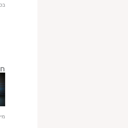
בכל
חו
מיי