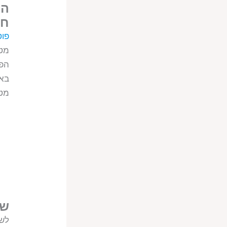
הפ
חש
פוט
מטע
הפו
באו
מטע
שד
לשד