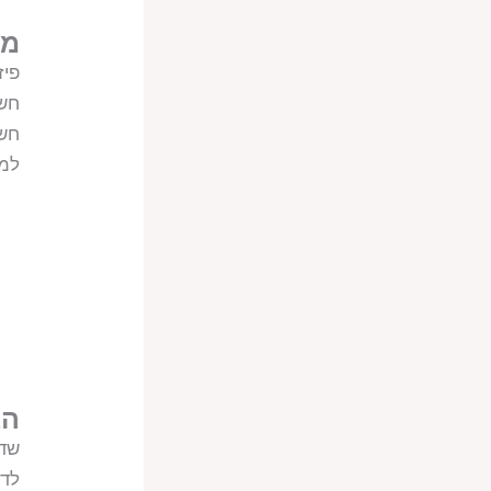
מב
פיז
חשמ
חשמ
למש
הב
שדו
לדמ