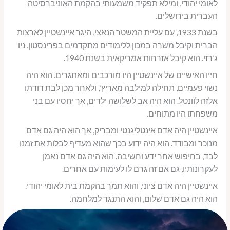
לאומי יהודי, ומילא תפקיד משמעותי בהקמת האוניברסיטה
העברית בירושלים.
בשנת 1933, עם עליית המשטר הנאצי, היגר איינשטיין לארצות
הברית וקיבל משרה במכון ללימודים מתקדמים בפרינסטון, ניו
ג’רזי. הוא קיבל אזרחות אמריקאית בשנת 1940.
חייו האישיים של איינשטיין היו מורכבים ומאתגרים. הוא היה
נשוי פעמיים, תחילה למילבה מאריץ’, ולאחר מכן לבת דודתו
אלזה לוונטל. הוא היה אב לשלושה ילדים, אך יחסיו עם בני
משפחתו היו מתוחים.
איינשטיין היה אדם אינטליגנטי ומבריק, אך הוא היה גם אדם
מנוכר ומבודד. הוא היה ידוע בכך שהוא מעדיף לבלות את זמנו
לבד, בחיפוש אחר ידע וחשיבה. הוא היה גם אדם נאמן
לעקרונותיו, גם אם זה גרם לו לעימות עם אחרים.
איינשטיין היה אדם ציוני, והוא תמך בהקמת בית לאומי יהודי.
הוא היה גם אדם שלום, והוא התנגד למלחמה.