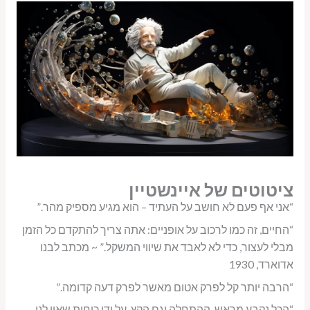
ציטוטים של איינשטיין
“אני אף פעם לא חושב על העתיד – הוא מגיע מספיק מהר.”
“החיים, זה כמו לרכוב על אופניים: אתה צריך להתקדם כל הזמן
מבלי לעצור, כדי לא לאבד את שיווי המשקל.” ~ מכתב לבנו
אדוארד, 1930
“הרבה יותר קל לפרק אטום מאשר לפרק דעה קדומה.”
“הכל נקבע מראש, ההתחלה וגם הקץ, על ידי כוחות שאין לנו