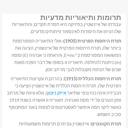
תרומות ותיאוריות מדעיות
עבודתו של איינשטיין בפיזיקה היא חסרת תקדים, והתיאוריות
שלו הניחו את היסודות לאינספור פיתוחים מדעיים.
תורת היחסות הפרטית (1905):
אולי התיאוריה המפורסמת
ביותר שלו, תורת היחסות הפרטית של איינשטיין, הציגה את
המשוואה המפורסמת E=mc^2, והראתה כי אנרגיה (E) ומסה
(m) ניתנות להחלפה. תיאוריה זו בסופו של דבר הפכה מאות
שנים של הנחות מקובלות לגבי מרחב וזמן.
תורת היחסות הכללית (1915):
בהרחבת עקרונות התיאוריה
הפרטית שלו, תורת היחסות הכללית של איינשטיין הציעה כי
הכבידה אינה כוח (כפי שתיאר
אייזק ניוטון
), אלא עיוות של מרחב
וזמן הנגרם על ידי מסה ואנרגיה. תאוריה זו אושרה בשנת 1919
כאשר ליקוי חמה איפשר לאסטרונומים לצפות באור המתכופף
סביב השמש.
תורת הקוונטים:
איינשטיין גם תרם תרומות משמעותיות